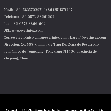
Móvil: +86 15825702971 / +86 13511371297
Teléfono: +86-0573-88661602
Fax: +86-0573-88661602
URL: www.everintex.com
Correo electrónico:
amy@everintex.com
/
karen@everintex.com
Dirección: No. 888, Camino de Tong De, Zona de Desarrollo
Económico de Tongxiang, Tongxiang 314500, Provincia de
Zhejiang, China.
Copyright © Zhejiang Everin Technology Textile Co., Ltd.