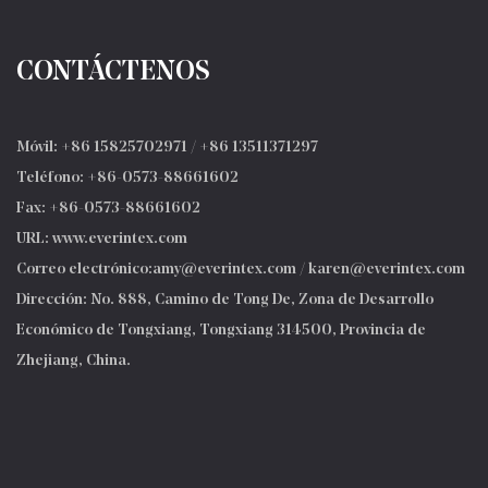
CONTÁCTENOS
Móvil: +86 15825702971 / +86 13511371297
Teléfono: +86-0573-88661602
Fax: +86-0573-88661602
URL: www.everintex.com
Correo electrónico:
amy@everintex.com
/
karen@everintex.com
Dirección: No. 888, Camino de Tong De, Zona de Desarrollo
Económico de Tongxiang, Tongxiang 314500, Provincia de
Zhejiang, China.