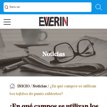
Noticias
INICIO
/
Noticias
/
¿En qué campos se utilizan
los tejidos de punto cubiertos?